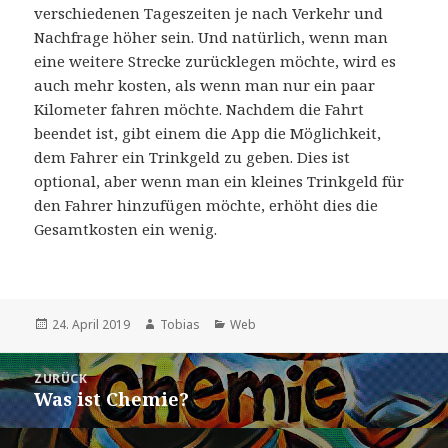
verschiedenen Tageszeiten je nach Verkehr und
Nachfrage höher sein. Und natürlich, wenn man
eine weitere Strecke zurücklegen möchte, wird es
auch mehr kosten, als wenn man nur ein paar
Kilometer fahren möchte. Nachdem die Fahrt
beendet ist, gibt einem die App die Möglichkeit,
dem Fahrer ein Trinkgeld zu geben. Dies ist
optional, aber wenn man ein kleines Trinkgeld für
den Fahrer hinzufügen möchte, erhöht dies die
Gesamtkosten ein wenig.
Veröffentlicht
Autor
Kategorien
24. April 2019
Tobias
Web
am
Beitragsnavigation
ZURÜCK
Was ist Chemie?
Vorheriger
Beitrag: