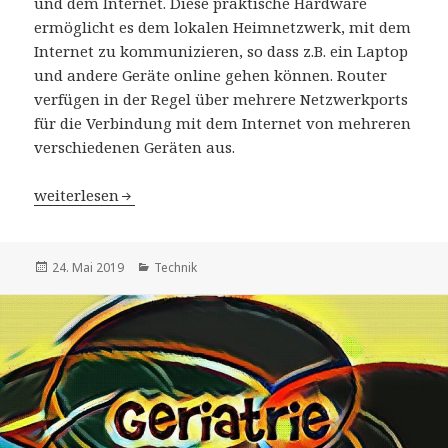
und dem Internet. Diese praktische Hardware
ermöglicht es dem lokalen Heimnetzwerk, mit dem
Internet zu kommunizieren, so dass z.B. ein Laptop
und andere Geräte online gehen können. Router
verfügen in der Regel über mehrere Netzwerkports
für die Verbindung mit dem Internet von mehreren
verschiedenen Geräten aus.
Was ist ein Router und was macht er?
weiterlesen
Veröffentlicht
Kategorien
24. Mai 2019
Technik
am