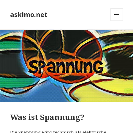
askimo.net
MENÜ
UND
WIDGETS
Was ist Spannung?
Die Spannung wird technisch als elektrische