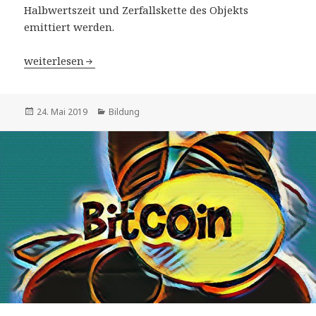
Halbwertszeit und Zerfallskette des Objekts
emittiert werden.
Was ist Radioaktivität?
weiterlesen
Veröffentlicht
Kategorien
24. Mai 2019
Bildung
am