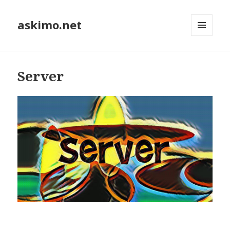
askimo.net
MENÜ
UND
WIDGETS
Server